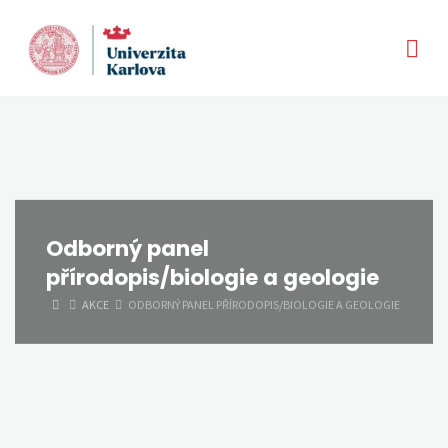
Skip
to
content
Odborný panel
přírodopis/biologie a geologie
HOME
AKCE
ODBORNÝ PANEL PŘÍRODOPIS/BIOLOGIE A GEOLOGIE