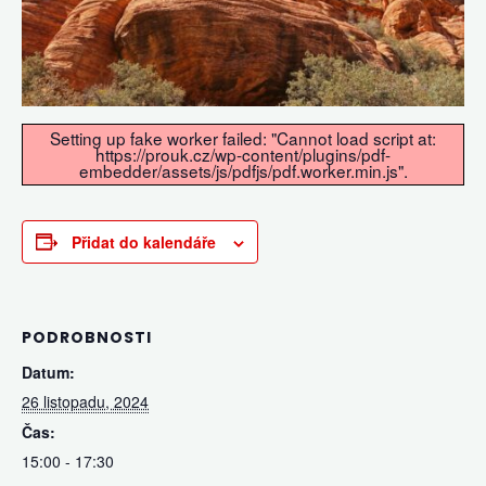
Setting up fake worker failed: "Cannot load script at:
https://prouk.cz/wp-content/plugins/pdf-
embedder/assets/js/pdfjs/pdf.worker.min.js".
Přidat do kalendáře
PODROBNOSTI
Datum:
26 listopadu, 2024
Čas:
15:00 - 17:30