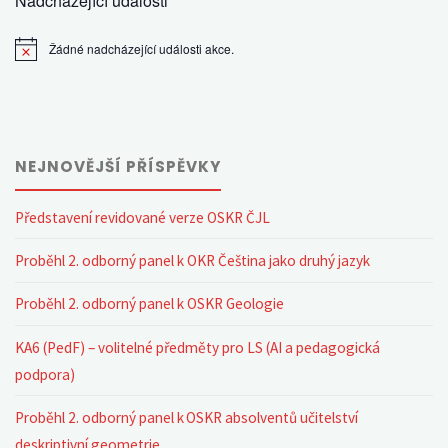
Nadcházející události
Žádné nadcházející události akce.
Notice
NEJNOVĚJŠÍ PŘÍSPĚVKY
Představení revidované verze OSKR ČJL
Proběhl 2. odborný panel k OKR Čeština jako druhý jazyk
Proběhl 2. odborný panel k OSKR Geologie
KA6 (PedF) – volitelné předměty pro LS (AI a pedagogická
podpora)
Proběhl 2. odborný panel k OSKR absolventů učitelství
deskriptivní geometrie