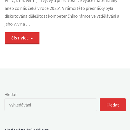
Ph.D., s názvem „Tři výzvy a příležitosti ve výuce matematiky
aneb co nás čeká v roce 2025“. V rámci této přednášky byla
diskutována důležitost kompetenčního rámce ve vzdělávání a
jeho vliv na …
"Nové
ČÍST VÍCE
výzvy
ve
výuce
matematiky"
Hledat
Hledat