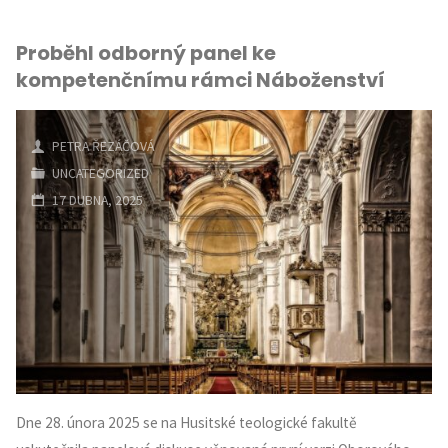
Proběhl odborný panel ke
kompetenčnímu rámci Náboženství
PETRA ŘEZÁČOVÁ
UNCATEGORIZED
17 DUBNA, 2025
Dne 28. února 2025 se na Husitské teologické fakultě