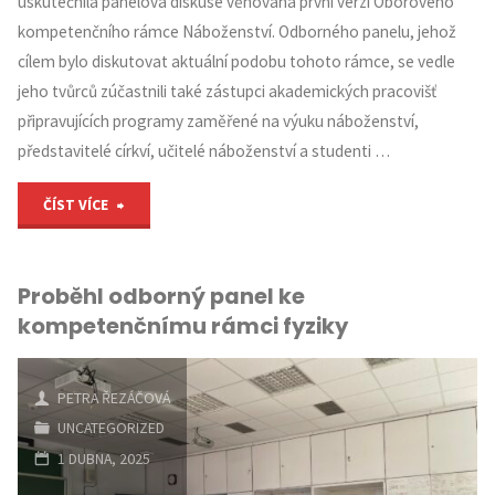
uskutečnila panelová diskuse věnovaná první verzi Oborového
kompetenčního rámce Náboženství. Odborného panelu, jehož
cílem bylo diskutovat aktuální podobu tohoto rámce, se vedle
jeho tvůrců zúčastnili také zástupci akademických pracovišť
připravujících programy zaměřené na výuku náboženství,
představitelé církví, učitelé náboženství a studenti …
"Proběhl
ČÍST VÍCE
odborný
Proběhl odborný panel ke
panel
kompetenčnímu rámci fyziky
ke
kompetenčnímu
PETRA ŘEZÁČOVÁ
UNCATEGORIZED
rámci
1 DUBNA, 2025
Náboženství "