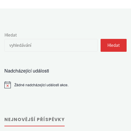
panel
ke
kompetenčnímu
Hledat
rámci
Hledat
fyziky"
Nadcházející události
Žádné nadcházející události akce.
Notice
NEJNOVĚJŠÍ PŘÍSPĚVKY