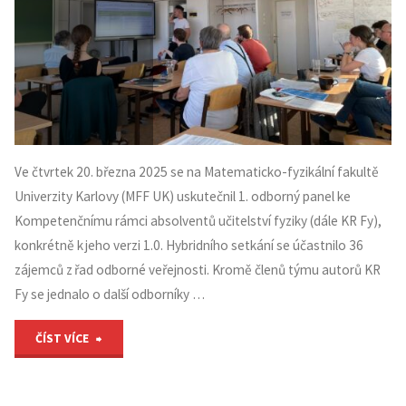
Ve čtvrtek 20. března 2025 se na Matematicko-fyzikální fakultě
Univerzity Karlovy (MFF UK) uskutečnil 1. odborný panel ke
Kompetenčnímu rámci absolventů učitelství fyziky (dále KR Fy),
konkrétně k jeho verzi 1.0. Hybridního setkání se účastnilo 36
zájemců z řad odborné veřejnosti. Kromě členů týmu autorů KR
Fy se jednalo o další odborníky …
"Proběhl
ČÍST VÍCE
odborný