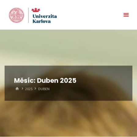
Skip
to
content
Měsíc:
Duben 2025
HOME
2025
DUBEN