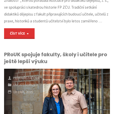
Znalosti?“, kterou pořádala Asociace pro didaktiku dějepisu, z. s.,
ve spolupráci s katedrou historie FP ZČU. Tradiční setkání
didaktiků dějepisu z fakult připravujících budoucí učitele, učitelů z
praxe, historiků a studentů učitelství bylo letos zaměřeno …
"Proběhl
ČÍST VÍCE
2.
PRoUK spojuje fakulty, školy i učitele pro
odborný
ještě lepší výuku
panel
OKR
PETRA ŘEZÁČOVÁ
UNCATEGORIZED
dějepis "
18 ZÁŘÍ, 2025