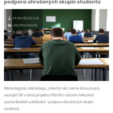
podpora ohrožených skupin studentů
školy
i
PETRA ŘEZÁČOVÁ
UNCATEGORIZED
učitele
9 ZÁŘÍ, 2025
pro
ještě
lepší
výuku"
Milá kolegyně, milý kolego, srdečně vás zveme do kurzu pro
vyučující UK v rámci projektu PRoUK s názvem Inkluzivní
vysokoškolské vzdělávání – podpora ohrožených skupin
studentů.