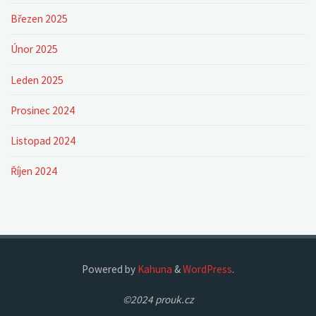
Březen 2025
Únor 2025
Leden 2025
Prosinec 2024
Listopad 2024
Říjen 2024
Powered by
Kahuna
&
WordPress
.
©2024 prouk.cz