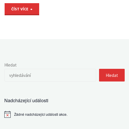
"Inkluzivní
ČÍST VÍCE
vysokoškolské
vzdělávání
–
podpora
Hledat
ohrožených
Hledat
skupin
studentů"
Nadcházející události
Žádné nadcházející události akce.
Notice