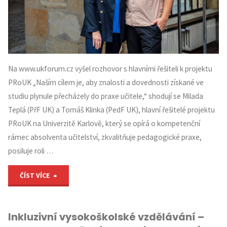
Na www.ukforum.cz vyšel rozhovor s hlavními řešiteli k projektu
PRoUK „Naším cílem je, aby znalosti a dovednosti získané ve
studiu plynule přecházely do praxe učitele,“ shodují se Milada
Teplá (PřF UK) a Tomáš Klinka (PedF UK), hlavní řešitelé projektu
PRoUK na Univerzitě Karlově, který se opírá o kompetenční
rámec absolventa učitelství, zkvalitňuje pedagogické praxe,
posiluje roli …
"PRoUK
ČÍST VÍCE
spojuje
Inkluzivní vysokoškolské vzdělávání –
fakulty,