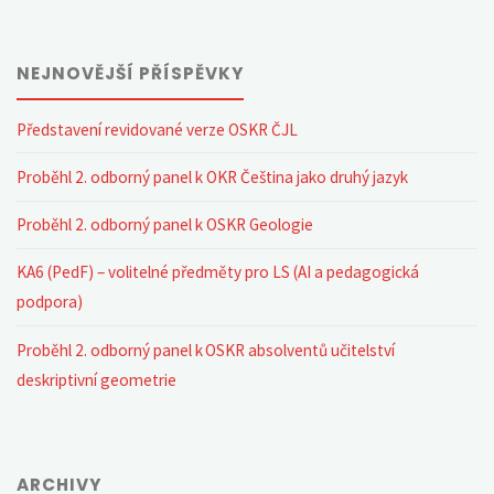
NEJNOVĚJŠÍ PŘÍSPĚVKY
Představení revidované verze OSKR ČJL
Proběhl 2. odborný panel k OKR Čeština jako druhý jazyk
Proběhl 2. odborný panel k OSKR Geologie
KA6 (PedF) – volitelné předměty pro LS (AI a pedagogická
podpora)
Proběhl 2. odborný panel k OSKR absolventů učitelství
deskriptivní geometrie
ARCHIVY