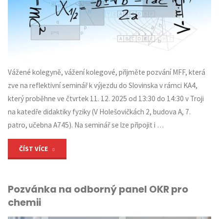
Vážené kolegyně, vážení kolegové, přijměte pozvání MFF, která
zve na reflektivní seminář k výjezdu do Slovinska v rámci KA4,
který proběhne ve čtvrtek 11. 12. 2025 od 13:30 do 14:30 v Troji
na katedře didaktiky fyziky (V Holešovičkách 2, budova A, 7.
patro, učebna A745). Na seminář se lze připojit i …
"Pozvánka
ČÍST VÍCE
na
Pozvánka na odborný panel OKR pro
reflektivní
chemii
seminář