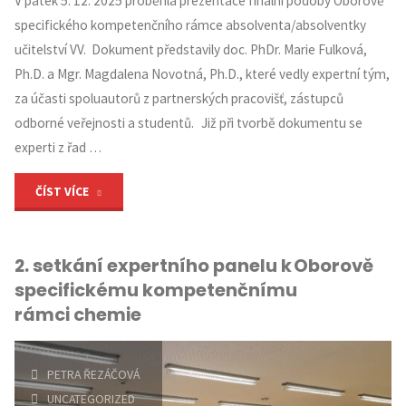
V pátek 5. 12. 2025 proběhla prezentace finální podoby Oborově
specifického kompetenčního rámce absolventa/absolventky
učitelství VV. Dokument představily doc. PhDr. Marie Fulková,
Ph.D. a Mgr. Magdalena Novotná, Ph.D., které vedly expertní tým,
za účasti spoluautorů z partnerských pracovišť, zástupců
odborné veřejnosti a studentů. Již při tvorbě dokumentu se
experti z řad …
"2.
ČÍST VÍCE
odborný
2. setkání expertního panelu k Oborově
panel
specifickému kompetenčnímu
představil
rámci chemie
OSKR
PETRA ŘEZÁČOVÁ
Výtvarná
UNCATEGORIZED