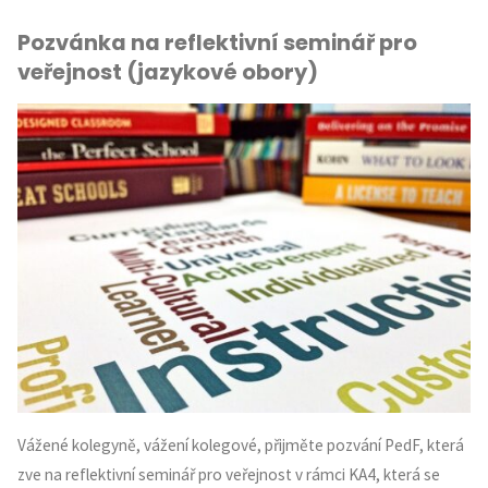
Pozvánka na reflektivní seminář pro
druhý
veřejnost (jazykové obory)
odborný
panel
OKR
pro
učitelství
deskriptivní
geometrie"
Vážené kolegyně, vážení kolegové, přijměte pozvání PedF, která
zve na reflektivní seminář pro veřejnost v rámci KA4, která se