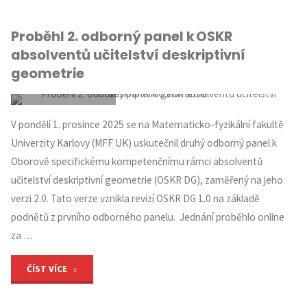
Proběhl 2. odborný panel k OSKR
absolventů učitelství deskriptivní
geometrie
PETRA ŘEZÁČOVÁ
V pondělí 1. prosince 2025 se na Matematicko-fyzikální fakultě
UNCATEGORIZED
Univerzity Karlovy (MFF UK) uskutečnil druhý odborný panel k
2 LEDNA, 2026
Oborově specifickému kompetenčnímu rámci absolventů
učitelství deskriptivní geometrie (OSKR DG), zaměřený na jeho
verzi 2.0. Tato verze vznikla revizí OSKR DG 1.0 na základě
podnětů z prvního odborného panelu. Jednání proběhlo online
za …
"Proběhl
ČÍST VÍCE
2.