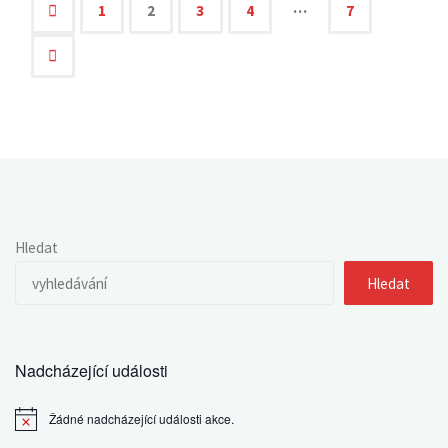
panel
…
1
2
3
4
7
Navigace
OKR
pro
pro
chemii"
příspěvky
Hledat
Hledat
Nadcházející události
Žádné nadcházející události akce.
Notice