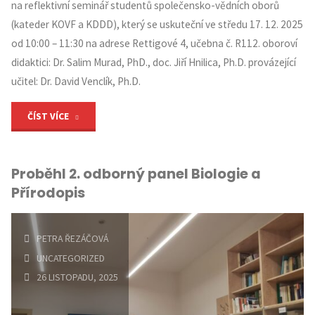
na reflektivní seminář studentů společensko-vědních oborů
(kateder KOVF a KDDD), který se uskuteční ve středu 17. 12. 2025
od 10:00 – 11:30 na adrese Rettigové 4, učebna č. R112. oboroví
didaktici: Dr. Salim Murad, PhD., doc. Jiří Hnilica, Ph.D. provázející
učitel: Dr. David Venclík, Ph.D.
"Pozvánka
ČÍST VÍCE
na
Proběhl 2. odborný panel Biologie a
reflektivní
Přírodopis
seminář
Polsko"
PETRA ŘEZÁČOVÁ
UNCATEGORIZED
26 LISTOPADU, 2025