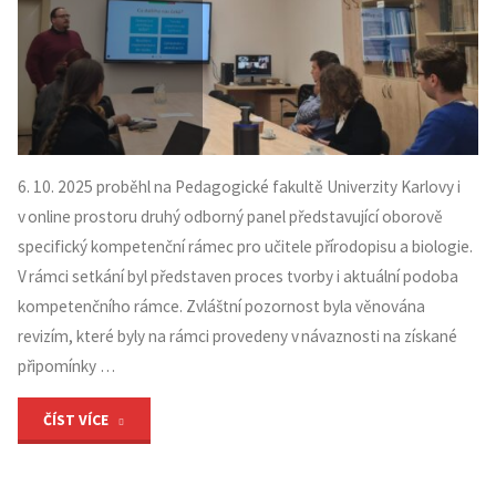
6. 10. 2025 proběhl na Pedagogické fakultě Univerzity Karlovy i
v online prostoru druhý odborný panel představující oborově
specifický kompetenční rámec pro učitele přírodopisu a biologie.
V rámci setkání byl představen proces tvorby i aktuální podoba
kompetenčního rámce. Zvláštní pozornost byla věnována
revizím, které byly na rámci provedeny v návaznosti na získané
připomínky …
"Proběhl
ČÍST VÍCE
2.