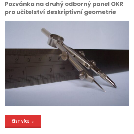
Pozvánka na druhý odborný panel OKR
odborný
pro učitelství deskriptivní geometrie
panel
Biologie
a
Přírodopis"
"Pozvánka
ČÍST VÍCE
na