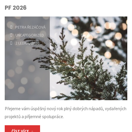
PF 2026
odborný
panel
PETRA ŘEZÁČOVÁ
k OSKR
UNCATEGORIZED
2 LEDNA, 2026
absolventů
učitelství
deskriptivní
geometrie "
Přejeme vám úspěšný nový rok plný dobrých nápadů, vydařených
projektů a příjemné spolupráce.
"PF
ČÍST VÍCE