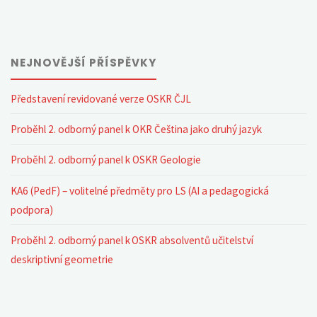
NEJNOVĚJŠÍ PŘÍSPĚVKY
Představení revidované verze OSKR ČJL
Proběhl 2. odborný panel k OKR Čeština jako druhý jazyk
Proběhl 2. odborný panel k OSKR Geologie
KA6 (PedF) – volitelné předměty pro LS (AI a pedagogická
podpora)
Proběhl 2. odborný panel k OSKR absolventů učitelství
deskriptivní geometrie