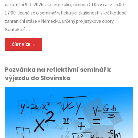
uskuteční 9. 1. 2026 v Celetné ulici, učebna C105 v čase 15:00 –
17:00. Jedná se o seminář reflektující zkušenosti z krátkodobé
zahraniční stáže v Německu, určený pro jazykové obory.
Kontaktní …
"Pozvánka
ČÍST VÍCE
na
Pozvánka na reflektivní seminář k
reflektivní
výjezdu do Slovinska
seminář
pro
veřejnost
(jazykové
obory)"