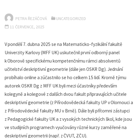
PETRA ŘEZÁČOVÁ
UNCATEGORIZED
11 ČERVENCE, 2025
V pondělí 7. dubna 2025 se na Matematicko-fyzikální fakultě
Univerzity Karlovy (MFF UK) uskutečnil první odborný panel
k Oborově specifickému kompetenčnímu rámci absolventů
učitelství deskriptivní geometrie (dále jen OSKR Dg). Jednání
probíhalo online a zúčastnilo se ho celkem 15 lidí. Kromě týmu
autorek OSKR Dg z MFF UK byli mezi účastníky především
kolegyně a kolegové z dalších dvou fakult připravujících učitele
deskriptivní geometrie (z Přírodovědecká fakulty UP v Olomouci a
z Přírodovědecké fakulty MU v Brně). Dále byli přítomni zástupci
z Pedagogické fakulty UK a z vysokých technických škol, kde jsou
ve studijních programech vyučovány různé kurzy zaměřené na
deskriptivní geometrii (např. z ČVUT, ZČU).