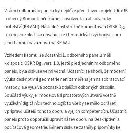
V rámci odborného panelu byl nejdříve představen projekt PRoUK
a obecný Kompetenční rámec absolventa a absolventky
učitelství (KR AAU). Následně byl stručně komentován OSKR Dg,
a to nejen z hlediska obsahu, ale i teoretických východisek pro
jeho tvorbu i návaznosti na KR AAU.
Vzhledem k tomu, že účastníci 1. odborného panelu měli
k dispozici OSKR Dg, verzi 1.0, ještě před jednáním odborného
panelu, byla diskuse velmi věcná. Účastníci se shodli, že moderní
výuka deskriptivní geometrie není zaměřena jen na zobrazovací
metody, ale využívá poznatků z dalších odborných disciplín.
Součástí výuky je i modelování prostorových útvarů včetně
využívání digitálních technologií; to vše by se mělo odrážet i
v přípravě učitelů tohoto oboru a v jejich kompetencích. Účastníci
panelu proto doporučili upravit název oboru na Deskriptivní a
počítačová geometrie. Během diskuse zazněly připomínky ke