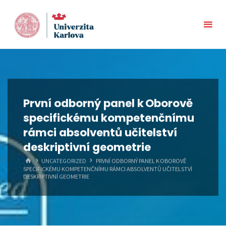
Skip
to
content
První odborný panel k Oborově
specifickému kompetenčnímu
rámci absolventů učitelství
deskriptivní geometrie
HOME
UNCATEGORIZED
PRVNÍ ODBORNÝ PANEL K OBOROVĚ
SPECIFICKÉMU KOMPETENČNÍMU RÁMCI ABSOLVENTŮ UČITELSTVÍ
DESKRIPTIVNÍ GEOMETRIE