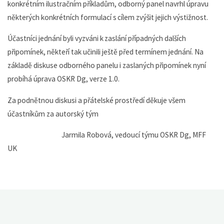
konkrétním ilustračním příkladům, odborný panel navrhl úpravu
některých konkrétních formulací s cílem zvýšit jejich výstižnost.
Účastníci jednání byli vyzváni k zaslání případných dalších
připomínek, někteří tak učinili ještě před termínem jednání. Na
základě diskuse odborného panelu i zaslaných připomínek nyní
probíhá úprava OSKR Dg, verze 1.0.
Za podnětnou diskusi a přátelské prostředí děkuje všem
účastníkům za autorský tým
Jarmila Robová, vedoucí týmu OSKR Dg, MFF
UK