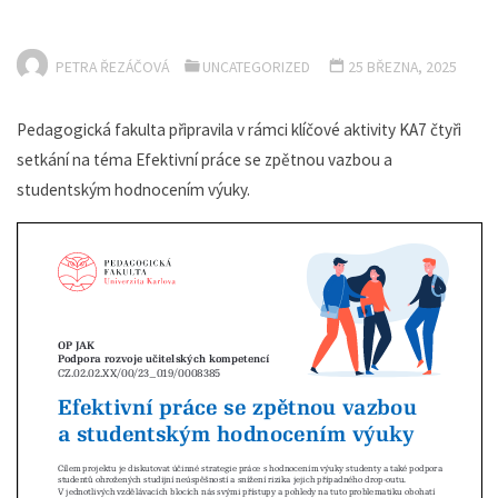
PETRA ŘEZÁČOVÁ
UNCATEGORIZED
25 BŘEZNA, 2025
Pedagogická fakulta připravila v rámci klíčové aktivity KA7 čtyři
setkání na téma Efektivní práce se zpětnou vazbou a
studentským hodnocením výuky.